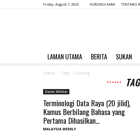
Friday, August 7, 2026
HUBUNGI KAMI
TENTANG K
LAMAN UTAMA
BERITA
SUKAN
Utama
Tags
Guiyang
TAG
Siaran Akhbar
Terminologi Data Raya (20 jilid),
Kamus Berbilang Bahasa yang
Pertama Dihasilkan...
MALAYSIA WEEKLY