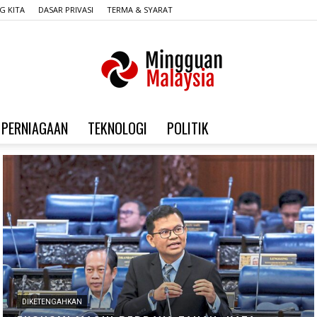
G KITA
DASAR PRIVASI
TERMA & SYARAT
PERNIAGAAN
TEKNOLOGI
POLITIK
Mingguan
Malaysia
DIKETENGAHKAN