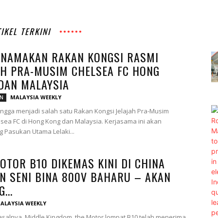
IKEL TERKINI
INAMAKAN RAKAN KONGSI RASMI
AH PRA-MUSIM CHELSEA FC HONG
DAN MALAYSIA
MALAYSIA WEEKLY
AN
gga menjadi salah satu Rakan Kongsi Jelajah Pra-Musim
sea FC di Hong Kong dan Malaysia. Kerjasama ini akan
 Pasukan Utama Lelaki...
OTOR B10 DIKEMAS KINI DI CHINA
N SENI BINA 800V BAHARU – AKAN
...
ALAYSIA WEEKLY
asalnya, Middle Kingdom, the Motor lompat B10 telah menerima