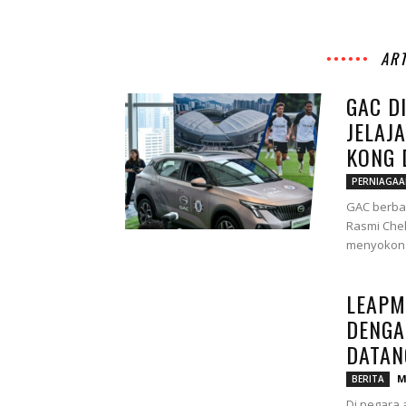
ART
GAC D
JELAJ
KONG 
PERNIAGA
GAC berban
Rasmi Chel
menyokong
LEAPM
DENGA
DATANG
M
BERITA
Di negara 