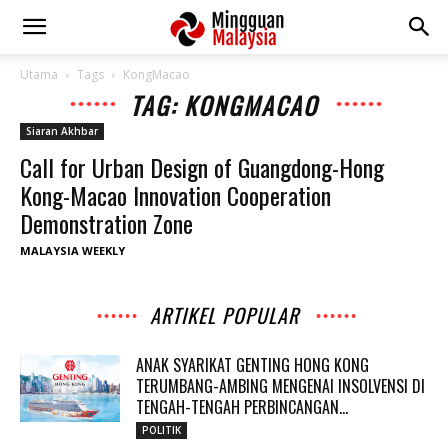
Utama
Tags
KongMacao
TAG: KONGMACAO
Siaran Akhbar
Call for Urban Design of Guangdong-Hong
Kong-Macao Innovation Cooperation
Demonstration Zone
MALAYSIA WEEKLY
ARTIKEL POPULAR
ANAK SYARIKAT GENTING HONG KONG
TERUMBANG-AMBING MENGENAI INSOLVENSI DI
TENGAH-TENGAH PERBINCANGAN...
POLITIK