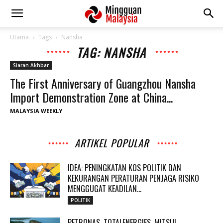
Utama
Tags
Nansha
TAG: NANSHA
Siaran Akhbar
The First Anniversary of Guangzhou Nansha
Import Demonstration Zone at China...
MALAYSIA WEEKLY
ARTIKEL POPULAR
IDEA: PENINGKATAN KOS POLITIK DAN
KEKURANGAN PERATURAN PENJAGA RISIKO
MENGGUGAT KEADILAN...
POLITIK
PETRONAS, TOTALENERGIES, MITSUI