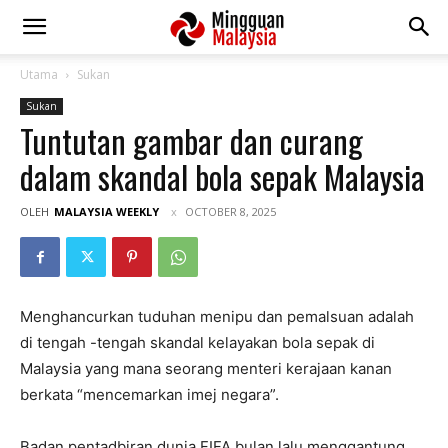
Utama
Sukan
Sukan
Tuntutan gambar dan curang
dalam skandal bola sepak Malaysia
OLEH
MALAYSIA WEEKLY
OCTOBER 8, 2025
Menghancurkan tuduhan menipu dan pemalsuan adalah
di tengah -tengah skandal kelayakan bola sepak di
Malaysia yang mana seorang menteri kerajaan kanan
berkata “mencemarkan imej negara”.
Badan pentadbiran dunia FIFA bulan lalu menggantung