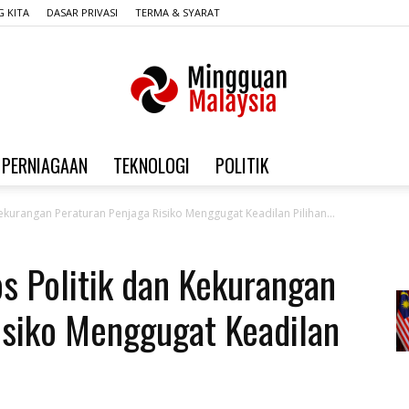
 KITA
DASAR PRIVASI
TERMA & SYARAT
PERNIAGAAN
TEKNOLOGI
POLITIK
Mingguan
Kekurangan Peraturan Penjaga Risiko Menggugat Keadilan Pilihan...
s Politik dan Kekurangan
Malaysia
isiko Menggugat Keadilan