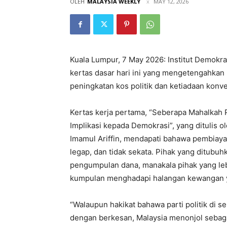
OLEH
MALAYSIA WEEKLY
MAY 12, 2026
Kuala Lumpur, 7 May 2026:
Institut Demokra
kertas dasar hari ini yang mengetengahka
peningkatan kos politik dan ketiadaan konv
Kertas kerja pertama, “Seberapa Mahalkah P
Implikasi kepada Demokrasi”, yang ditulis o
Imamul Ariffin, mendapati bahawa pembiayaan
legap, dan tidak sekata. Pihak yang ditubu
pengumpulan dana, manakala pihak yang leb
kumpulan menghadapi halangan kewangan y
“Walaupun hakikat bahawa parti politik di 
dengan berkesan, Malaysia menonjol sebagai