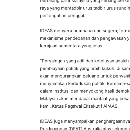
berbilang parti Malaysia yang sedang ber
raya yang mentadbir urus tadbir urus rundi
pertengahan penggal.
IDEAS menyeru pembaharuan segera, termas
mekanisme pendedahan dan pengawasan yan
kerajaan sementara yang jelas.
“Persaingan yang adil dan ketelusan adalah
pembiayaan politik yang lebih kukuh, di sa
akan mengurangkan peluang untuk penyalah
menyamakan kedudukan politik. Bersama-
dalam institusi dan menyokong hasil demokr
Malaysia akan mendapat manfaat yang besar 
kami, Ketua Pegawai Eksekutif AirAAS.
IDEAS juga menyampaikan penghargaannya 
Perdagangan (DFAT) Australia atas sokong